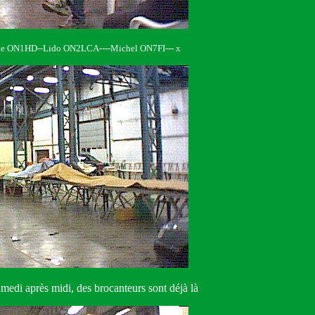
rie ON1HD--Lido ON2LCA----Michel ON7FI--- x
samedi après midi, des brocanteurs sont déjà là