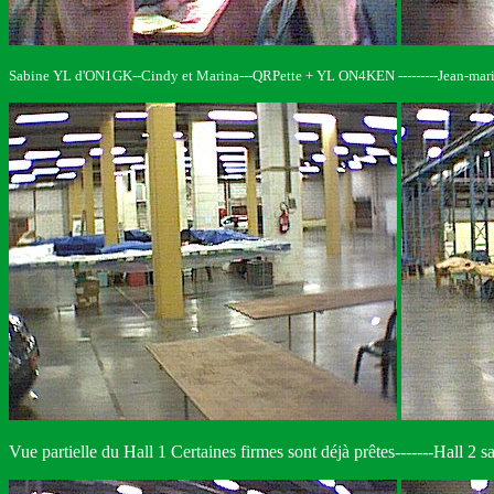
Sabine YL d'ON1GK--Cindy et Marina---QRPette + YL ON4KEN ---------Jean-ma
Vue partielle du Hall 1 Certaines firmes sont déjà prêtes-------Hall 2 