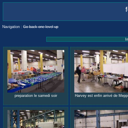
Navigation :
Go back one level up
I
preparation le samedi soir
Harvey est enfin arrivé de Mepp